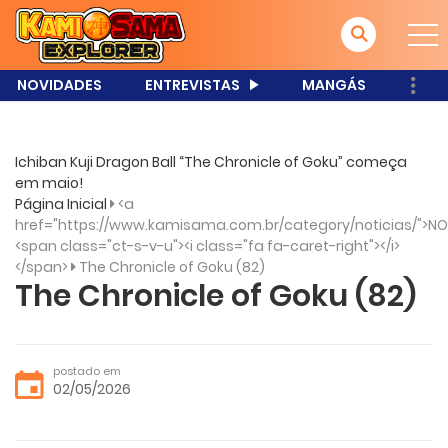
NOVIDADES
ENTREVISTAS
MANGÁS
Ichiban Kuji Dragon Ball “The Chronicle of Goku” começa
em maio!
Página Inicial
<a
href="https://www.kamisama.com.br/category/noticias/">NO
<span class="ct-s-v-u"><i class="fa fa-caret-right"></i>
</span>
The Chronicle of Goku (82)
The Chronicle of Goku (82)
postado em
02/05/2026