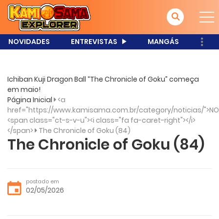
NOVIDADES
ENTREVISTAS
MANGÁS
Ichiban Kuji Dragon Ball “The Chronicle of Goku” começa
em maio!
Página Inicial
<a
href="https://www.kamisama.com.br/category/noticias/">NO
<span class="ct-s-v-u"><i class="fa fa-caret-right"></i>
</span>
The Chronicle of Goku (84)
The Chronicle of Goku (84)
postado em
02/05/2026