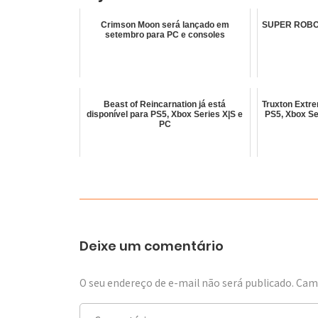
Crimson Moon será lançado em
SUPER ROBOT
setembro para PC e consoles
Beast of Reincarnation já está
Truxton Extre
disponível para PS5, Xbox Series X|S e
PS5, Xbox Se
PC
Deixe um comentário
O seu endereço de e-mail não será publicado.
Camp