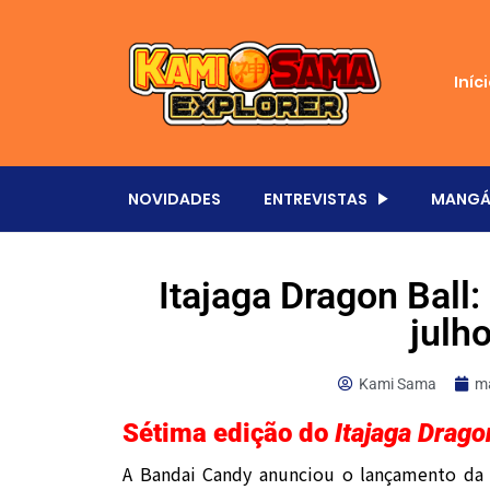
Iníc
NOVIDADES
ENTREVISTAS
MANGÁ
Itajaga Dragon Ball
julh
Kami Sama
ma
Sétima edição do
Itajaga Drago
A Bandai Candy anunciou o lançamento d