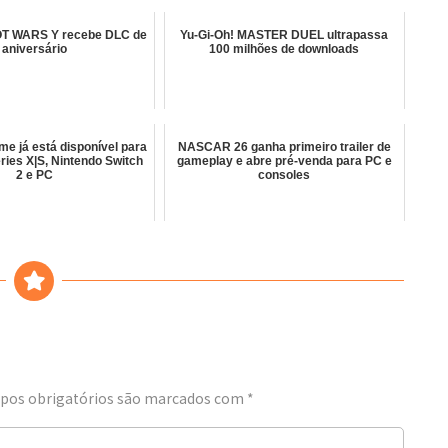
 WARS Y recebe DLC de
Yu-Gi-Oh! MASTER DUEL ultrapassa
aniversário
100 milhões de downloads
me já está disponível para
NASCAR 26 ganha primeiro trailer de
ries X|S, Nintendo Switch
gameplay e abre pré-venda para PC e
2 e PC
consoles
os obrigatórios são marcados com
*