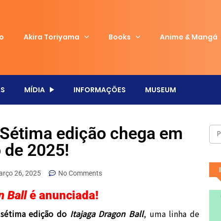
io
Akira Toriyama
Books
Anime & Mangá
S
MÍDIA
INFORMAÇÕES
MUSEUM
: Sétima edição chega em
o de 2025!
rço 26, 2025
No Comments
n Ball
é anunciada!
a
sétima edição do
Itajaga Dragon Ball
, uma linha de