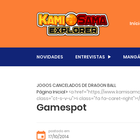
Iníc
NOVIDADES
ENTREVISTAS
MANGÁ
JOGOS CANCELADOS DE DRAGON BALL
Página Inicial
<a href="https://www.kamisama.
class="ct-s-v-u"><i class="fa fa-caret-right"><
Gamespot
postado em
17/10/2014