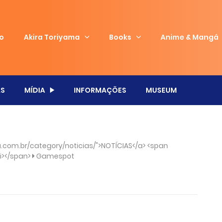
io
Akira Toriyama
Books
Anime & Mangá
S
MÍDIA
INFORMAÇÕES
MUSEUM
com.br/category/noticias/">NOTÍCIAS</a> <span
/i></span>
Gamespot