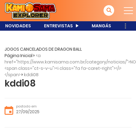
NOVIDADES
ENTREVISTAS
MANGÁS
JOGOS CANCELADOS DE DRAGON BALL
Página Inicial
<a
href="https://www.kamisama.com.br/category/noticias/">NO
<span class="ct-s-v-u"><i class="fa fa-caret-right"></i>
</span>
kddi08
kddi08
postado em
27/09/2025