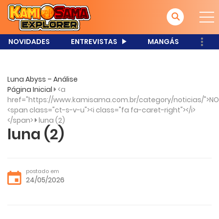
NOVIDADES
ENTREVISTAS
MANGÁS
Luna Abyss – Análise
Página Inicial
<a
href="https://www.kamisama.com.br/category/noticias/">NO
<span class="ct-s-v-u"><i class="fa fa-caret-right"></i>
</span>
luna (2)
luna (2)
postado em
24/05/2026