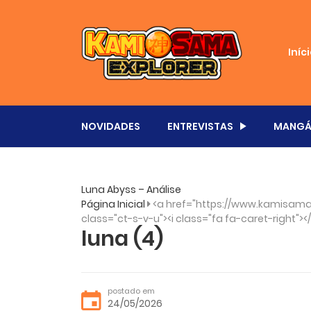
Iníc
NOVIDADES
ENTREVISTAS
MANGÁ
Luna Abyss – Análise
Página Inicial
<a href="https://www.kamisama.
class="ct-s-v-u"><i class="fa fa-caret-right"><
luna (4)
postado em
24/05/2026