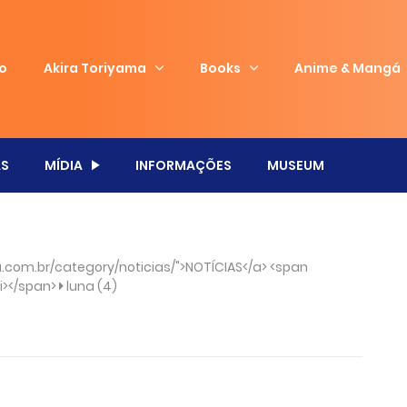
io
Akira Toriyama
Books
Anime & Mangá
S
MÍDIA
INFORMAÇÕES
MUSEUM
com.br/category/noticias/">NOTÍCIAS</a> <span
/i></span>
luna (4)