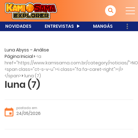
NOVIDADES
ENTREVISTAS
MANGÁS
Luna Abyss – Análise
Página Inicial
<a
href="https://www.kamisama.com.br/category/noticias/">NO
<span class="ct-s-v-u"><i class="fa fa-caret-right"></i>
</span>
luna (7)
luna (7)
postado em
24/05/2026