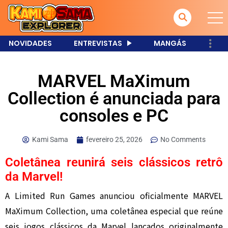
NOVIDADES
ENTREVISTAS
MANGÁS
MARVEL MaXimum
Collection é anunciada para
consoles e PC
Kami Sama
fevereiro 25, 2026
No Comments
Coletânea reunirá seis clássicos retrô
da Marvel!
A Limited Run Games anunciou oficialmente
MARVEL
MaXimum Collection
, uma coletânea especial que reúne
seis jogos clássicos da Marvel lançados originalmente