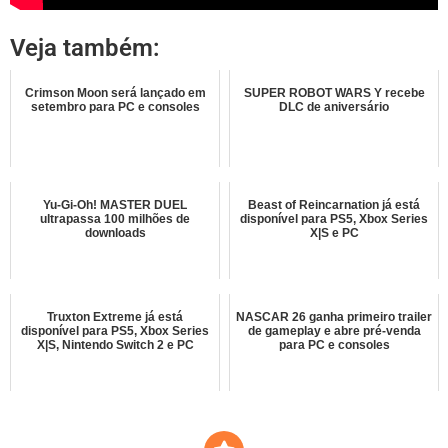
Veja também:
Crimson Moon será lançado em
SUPER ROBOT WARS Y recebe
setembro para PC e consoles
DLC de aniversário
Yu-Gi-Oh! MASTER DUEL
Beast of Reincarnation já está
ultrapassa 100 milhões de
disponível para PS5, Xbox Series
downloads
X|S e PC
Truxton Extreme já está
NASCAR 26 ganha primeiro trailer
disponível para PS5, Xbox Series
de gameplay e abre pré-venda
X|S, Nintendo Switch 2 e PC
para PC e consoles