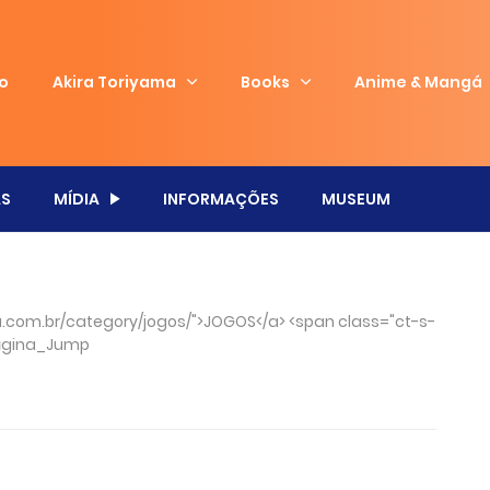
io
Akira Toriyama
Books
Anime & Mangá
S
MÍDIA
INFORMAÇÕES
MUSEUM
com.br/category/jogos/">JOGOS</a> <span class="ct-s-
ágina_Jump