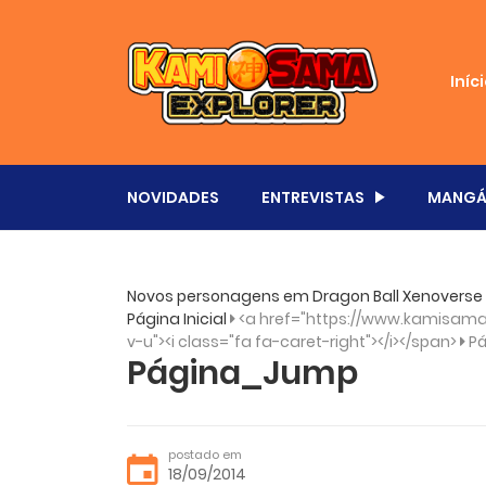
Iníc
NOVIDADES
ENTREVISTAS
MANGÁ
Novos personagens em Dragon Ball Xenoverse
Página Inicial
<a href="https://www.kamisama.
v-u"><i class="fa fa-caret-right"></i></span>
P
Página_Jump
postado em
18/09/2014