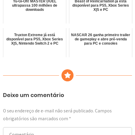
Yu-Gi-Oh! MASTER DUEL
Beast of Reincarnation já está
ultrapassa 100 milhões de
disponível para PS5, Xbox Series
downloads
X|S e PC
Truxton Extreme já está
NASCAR 26 ganha primeiro trailer
disponível para PS5, Xbox Series
de gameplay e abre pré-venda
X|S, Nintendo Switch 2 e PC
para PC e consoles
Deixe um comentário
O seu endereço de e-mail não será publicado.
Campos
obrigatórios são marcados com
*