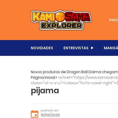
Iníc
NOVIDADES
ENTREVISTAS
MANGÁ
Novos produtos de Dragon Ball Daima chegam
Página Inicial
<a href="https://www.kamisama.
class="ct-s-v-u"><i class="fa fa-caret-right"><
pijama
postado em
15/05/2025