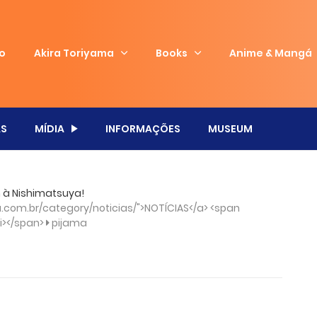
io
Akira Toriyama
Books
Anime & Mangá
S
MÍDIA
INFORMAÇÕES
MUSEUM
 à Nishimatsuya!
com.br/category/noticias/">NOTÍCIAS</a> <span
/i></span>
pijama