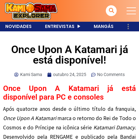
NOVIDADES
ENTREVISTAS
MANGÁS
Once Upon A Katamari já
está disponível!
Kami Sama
outubro 24, 2025
No Comments
Once Upon A Katamari já está
disponível para PC e consoles
Após quatorze anos desde o último título da franquia,
Once Upon A Katamari
marca o retorno do Rei de Todo o
Cosmos e do Príncipe na icônica série
Katamari Damacy
.
Desenvolvido pela RENGAME e publicado pela Bandai