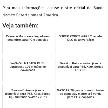
Para mais informações, acesse o site oficial da
Bandai
Namco Entertainment America
.
Veja também:
Crimson Moon será lançado em
SUPER ROBOT WARS Y recebe
setembro para PC e consoles
DLC de aniversário
Yu-Gi-Oh! MASTER DUEL
Beast of Reincarnation já está
ultrapassa 100 milhões de
disponível para PS5, Xbox Series
downloads
X|S e PC
Truxton Extreme já está
NASCAR 26 ganha primeiro trailer
disponível para PS5, Xbox Series
de gameplay e abre pré-venda
X|S, Nintendo Switch 2 e PC
para PC e consoles