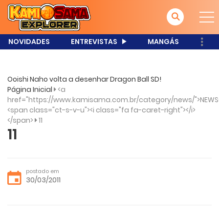
NOVIDADES
ENTREVISTAS
MANGÁS
Ooishi Naho volta a desenhar Dragon Ball SD!
Página Inicial
<a
href="https://www.kamisama.com.br/category/news/">NEWS
<span class="ct-s-v-u"><i class="fa fa-caret-right"></i>
</span>
11
11
postado em
30/03/2011