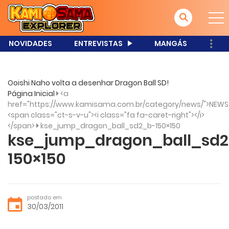
NOVIDADES
ENTREVISTAS
MANGÁS
Ooishi Naho volta a desenhar Dragon Ball SD!
Página Inicial
<a
href="https://www.kamisama.com.br/category/news/">NEWS
<span class="ct-s-v-u"><i class="fa fa-caret-right"></i>
</span>
kse_jump_dragon_ball_sd2_b-150×150
kse_jump_dragon_ball_sd
150×150
postado em
30/03/2011