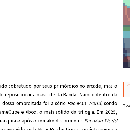
ido sobretudo por seus primórdios no arcade, mas o
de reposicionar a mascote da Bandai Namco dentro da
l dessa empreitada foi a série
Pac-Man World
, sendo
Tw
ameCube e Xbox, o mais sólido da trilogia. Em 2025,
franquia e após o remake do primeiro
Pac-Man World
Desenvolvido pela Now Production, o projeto segue a