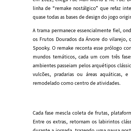
linha de “remake nostálgico” que refaz int
quase todas as bases de design do jogo origin
A trama permanece essencialmente fiel, ond
os Frutos Dourados da Árvore do vilarejo, 
Spooky. O remake reconta esse prólogo com 
mundos temáticos, cada um com três fases 
ambientes passeiam pelos arquétipos clássic
vulcões, pradarias ou áreas aquáticas, 
remodelado como centro de atividades.
Cada fase mescla coleta de frutas, platafo
Entre os extras, retornam os labirintos clás
durante a jornada, trazendo uma pausa nost