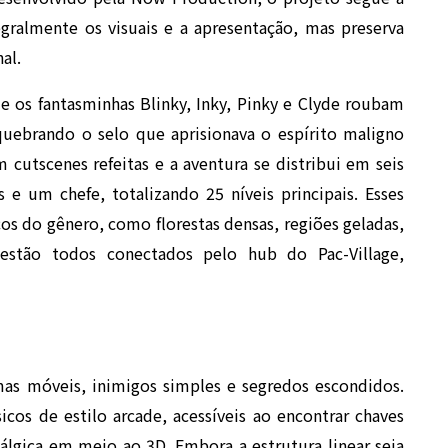
egralmente os visuais e a apresentação, mas preserva
al.
e os fantasminhas Blinky, Inky, Pinky e Clyde roubam
quebrando o selo que aprisionava o espírito maligno
cutscenes refeitas e a aventura se distribui em seis
e um chefe, totalizando 25 níveis principais. Esses
os do gênero, como florestas densas, regiões geladas,
e estão todos conectados pelo hub do Pac-Village,
rmas móveis, inimigos simples e segredos escondidos.
sicos de estilo arcade, acessíveis ao encontrar chaves
álgica em meio ao 3D. Embora a estrutura linear seja