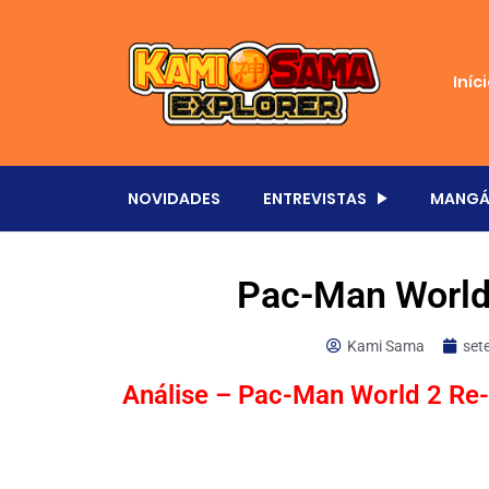
Iníc
NOVIDADES
ENTREVISTAS
MANGÁ
Pac-Man World
Kami Sama
set
Análise – Pac-Man World 2 Re