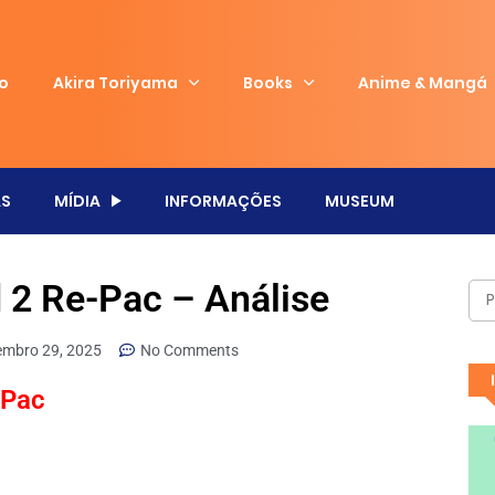
io
Akira Toriyama
Books
Anime & Mangá
S
MÍDIA
INFORMAÇÕES
MUSEUM
 2 Re-Pac – Análise
embro 29, 2025
No Comments
-Pac