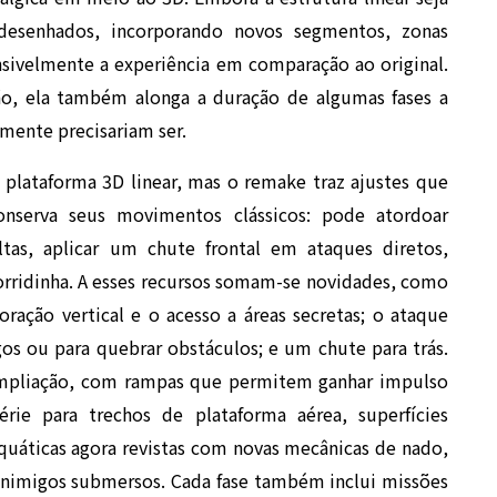
desenhados, incorporando novos segmentos, zonas
nsivelmente a experiência em comparação ao original.
ão, ela também alonga a duração de algumas fases a
mente precisariam ser.
 plataforma 3D linear, mas o remake traz ajustes que
onserva seus movimentos clássicos: pode atordoar
ltas, aplicar um chute frontal em ataques diretos,
orridinha. A esses recursos somam-se novidades, como
oração vertical e o acesso a áreas secretas; o ataque
gos ou para quebrar obstáculos; e um chute para trás.
 ampliação, com rampas que permitem ganhar impulso
rie para trechos de plataforma aérea, superfícies
uáticas agora revistas com novas mecânicas de nado,
 inimigos submersos. Cada fase também inclui missões