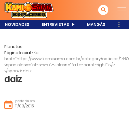
NOVIDADES
ENTREVISTAS
MANGÁS
Planetas
Página Inicial
<a
href="https://www.kamisama.com.br/category/noticias/">NO
<span class="ct-s-v-u"><i class="fa fa-caret-right"></i>
</span>
daiz
daiz
postado em
11/03/2015