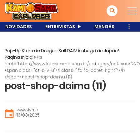
NOVIDADES
ENTREVISTAS
MANGÁS
Pop-Up Store de Dragon Ball DAIMA chega ao Japão!
Página Inicial
<a
href="https://www.kamisama.com.br/category/noticias/">NO
<span class="ct-s-v-u"><i class="fa fa-caret-right"></i>
</span>
post-shop-daima (11)
post-shop-daima (11)
postado em
13/03/2025