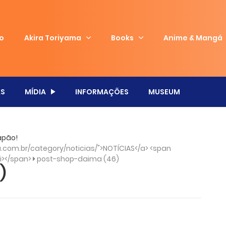
io
Akira Toriyama
Books
Anime & Mangá
S
MÍDIA
INFORMAÇÕES
MUSEUM
apão!
com.br/category/noticias/">NOTÍCIAS</a> <span
/i></span>
post-shop-daima (46)
)