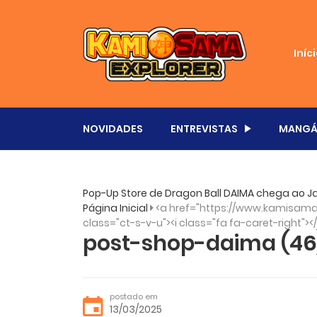
Iníc
NOVIDADES
ENTREVISTAS
MANGÁ
Pop-Up Store de Dragon Ball DAIMA chega ao J
Página Inicial
<a href="https://www.kamisama.
class="ct-s-v-u"><i class="fa fa-caret-right"><
post-shop-daima (46
postado em
13/03/2025