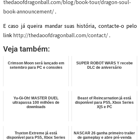
thedaoofdragonball.com/
blog/book-tour/
dragon-soul-
book-announceme
nt/
.
E caso já queira mandar suas história, contacte-o pelo
link
http://
thedaoofdragonball.com/
contact/
.
Veja também:
Crimson Moon será lançado em
SUPER ROBOT WARS Y recebe
setembro para PC e consoles
DLC de aniversário
Yu-Gi-Oh! MASTER DUEL
Beast of Reincarnation já está
ultrapassa 100 milhões de
disponível para PS5, Xbox Series
downloads
X|S e PC
Truxton Extreme já está
NASCAR 26 ganha primeiro trailer
disponível para PS5, Xbox Series
de gameplay e abre pré-venda