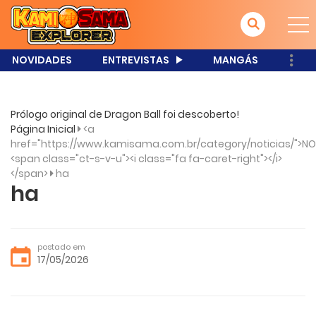
NOVIDADES
ENTREVISTAS
MANGÁS
Prólogo original de Dragon Ball foi descoberto!
Página Inicial
<a
href="https://www.kamisama.com.br/category/noticias/">NO
<span class="ct-s-v-u"><i class="fa fa-caret-right"></i>
</span>
ha
ha
postado em
17/05/2026