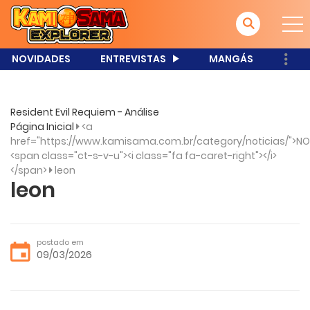
NOVIDADES
ENTREVISTAS
MANGÁS
Resident Evil Requiem - Análise
Página Inicial
<a
href="https://www.kamisama.com.br/category/noticias/">NO
<span class="ct-s-v-u"><i class="fa fa-caret-right"></i>
</span>
leon
leon
postado em
09/03/2026