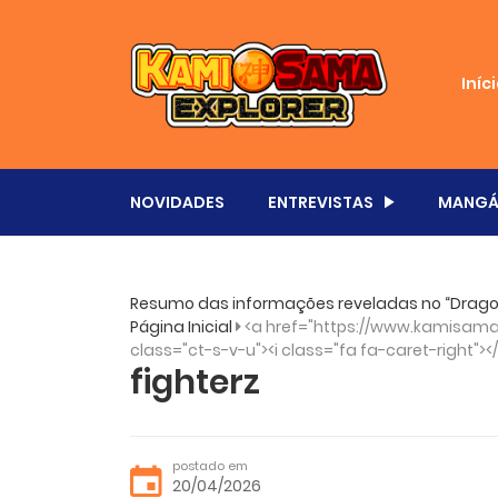
Iníc
NOVIDADES
ENTREVISTAS
MANGÁ
Resumo das informações reveladas no “Dragon
Página Inicial
<a href="https://www.kamisama.
class="ct-s-v-u"><i class="fa fa-caret-right"><
fighterz
postado em
20/04/2026