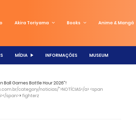
io
Akira Toriyama
Books
Anime & Mangá
S
MÍDIA
INFORMAÇÕES
MUSEUM
 Ball Games Battle Hour 2026”!
com.br/category/noticias/">NOTÍCIAS</a> <span
/i></span>
fighterz