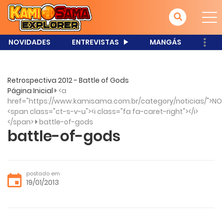
NOVIDADES
ENTREVISTAS
MANGÁS
Retrospectiva 2012 - Battle of Gods
Página Inicial
<a
href="https://www.kamisama.com.br/category/noticias/">NO
<span class="ct-s-v-u"><i class="fa fa-caret-right"></i>
</span>
battle-of-gods
battle-of-gods
postado em
19/01/2013