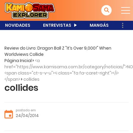
NOVIDADES
ENTREVISTAS
MANGÁS
Review do Livro: Dragon Ball Z "It’s Over 9,000!" When
Worldviews Collide
Página Inicial
<a
href="https://www.kamisama.com.br/category/noticias/">NO
<span class="ct-s-v-u"><i class="fa fa-caret-right"></i>
</span>
collides
collides
postado em
24/04/2014