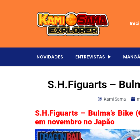
Iníc
NOVIDADES
ENTREVISTAS
MANGÁ
S.H.Figuarts – Bulm
Kami Sama
m
S.H.Figuarts – Bulma’s Bike (
em novembro no Japão