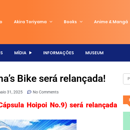
io
Akira Toriyama
Books
Anime & Mangá
S
MÍDIA
INFORMAÇÕES
MUSEUM
a’s Bike será relançada!
aio 31, 2025
No Comments
Cápsula Hoipoi No.9) será relançada