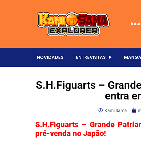
Iníc
NOVIDADES
ENTREVISTAS
MANGÁ
S.H.Figuarts – Grand
entra e
Kami Sama
m
S.H.Figuarts – Grande Patria
pré-venda no Japão!