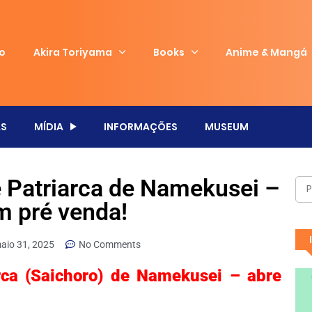
io
Akira Toriyama
Books
Anime & Mangá
S
MÍDIA
INFORMAÇÕES
MUSEUM
e Patriarca de Namekusei –
m pré venda!
aio 31, 2025
No Comments
rca (Saichoro) de Namekusei – abre