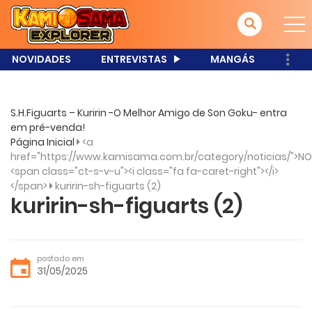
NOVIDADES
ENTREVISTAS
MANGÁS
S.H.Figuarts – Kuririn -O Melhor Amigo de Son Goku- entra
em pré-venda!
Página Inicial
<a
href="https://www.kamisama.com.br/category/noticias/">NO
<span class="ct-s-v-u"><i class="fa fa-caret-right"></i>
</span>
kuririn-sh-figuarts (2)
kuririn-sh-figuarts (2)
postado em
31/05/2025