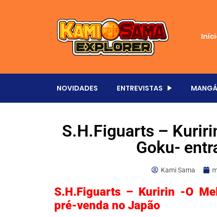
Iníc
NOVIDADES
ENTREVISTAS
MANGÁ
S.H.Figuarts – Kurir
Goku- entr
Kami Sama
m
S.H.Figuarts – Kuririn -O M
pré-venda no Japão