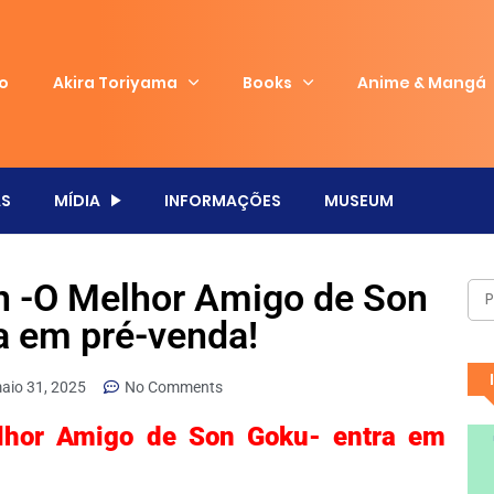
io
Akira Toriyama
Books
Anime & Mangá
S
MÍDIA
INFORMAÇÕES
MUSEUM
in -O Melhor Amigo de Son
a em pré-venda!
aio 31, 2025
No Comments
elhor Amigo de Son Goku- entra em