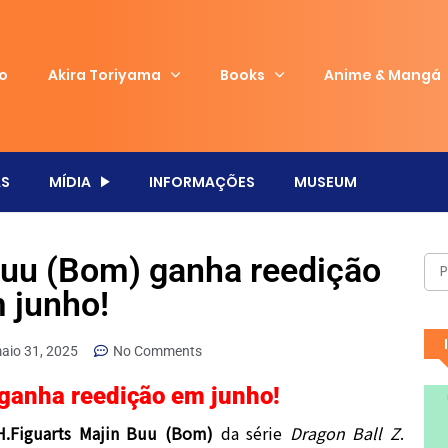
io
Akira Toriyama
Books
Anime & Mangá
S
MÍDIA
INFORMAÇÕES
MUSEUM
Buu (Bom) ganha reedição
 junho!
aio 31, 2025
No Comments
 ganha reedição em junho!
H.Figuarts Majin Buu (Bom)
da série
Dragon Ball Z
.