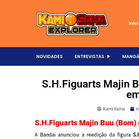
Iníc
NOVIDADES
ENTREVISTAS
MANGÁ
S.H.Figuarts Majin 
em
Kami Sama
m
S.H.Figuarts Majin Buu (Bom)
A Bandai anunciou a reedição da figura
S.