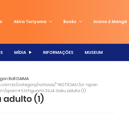
io
Akira Toriyama
Books
Anime & Mangá
S
MÍDIA
INFORMAÇÕES
MUSEUM
agon Ball DAIMA
com.br/category/noticias/">NOTÍCIAS</a> <span
/i></span>
S.H.Figuarts SSJ4 Goku adulto (1)
 adulto (1)