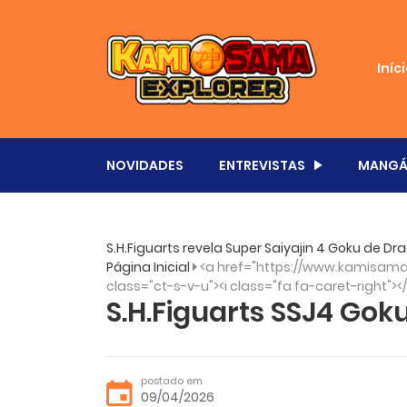
Iníc
NOVIDADES
ENTREVISTAS
MANGÁ
S.H.Figuarts revela Super Saiyajin 4 Goku de Dr
Página Inicial
<a href="https://www.kamisama.
class="ct-s-v-u"><i class="fa fa-caret-right"><
S.H.Figuarts SSJ4 Goku
postado em
09/04/2026