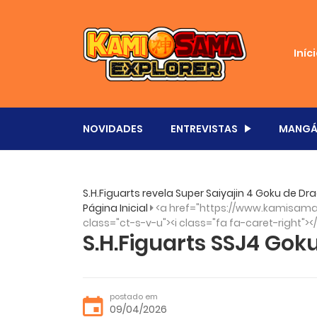
Iníc
NOVIDADES
ENTREVISTAS
MANGÁ
S.H.Figuarts revela Super Saiyajin 4 Goku de Dr
Página Inicial
<a href="https://www.kamisama.
class="ct-s-v-u"><i class="fa fa-caret-right"><
S.H.Figuarts SSJ4 Goku
postado em
09/04/2026