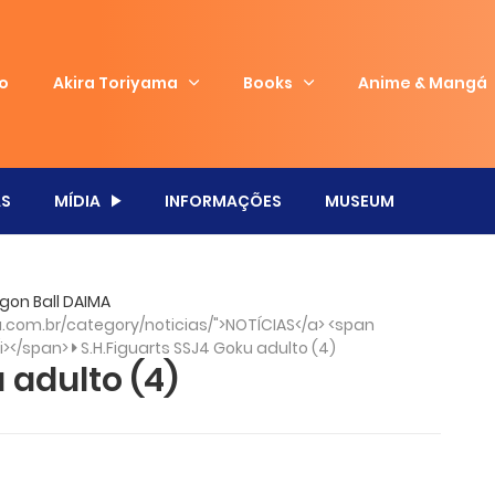
io
Akira Toriyama
Books
Anime & Mangá
S
MÍDIA
INFORMAÇÕES
MUSEUM
agon Ball DAIMA
com.br/category/noticias/">NOTÍCIAS</a> <span
/i></span>
S.H.Figuarts SSJ4 Goku adulto (4)
 adulto (4)