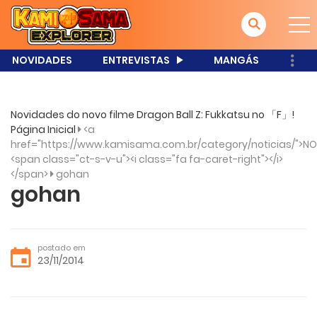
NOVIDADES
ENTREVISTAS
MANGÁS
Novidades do novo filme Dragon Ball Z: Fukkatsu no 「F」!
Página Inicial
<a
href="https://www.kamisama.com.br/category/noticias/">NO
<span class="ct-s-v-u"><i class="fa fa-caret-right"></i>
</span>
gohan
gohan
postado em
23/11/2014