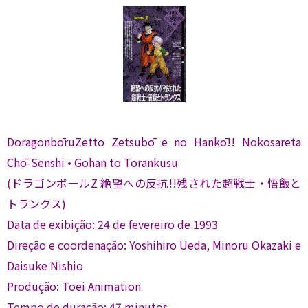
DoragonbōruZetto Zetsubō e no Hankō!! Nokosareta
Chō-Senshi • Gohan to Torankusu
(ドラゴンボールZ 絶望への反抗!!残された超戦士・悟飯と
トランクス)
Data de exibição: 24 de fevereiro de 1993
Direção e coordenação: Yoshihiro Ueda, Minoru Okazaki e
Daisuke Nishio
Produção: Toei Animation
Tempo de duração: 47 minutos