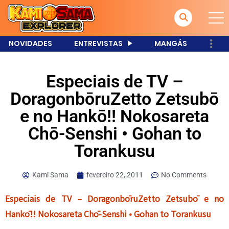
NOVIDADES
ENTREVISTAS
MANGÁS
Especiais de TV –
DoragonbōruZetto Zetsubō
e no Hankō!! Nokosareta
Chō-Senshi • Gohan to
Torankusu
Kami Sama
fevereiro 22, 2011
No Comments
Especiais de TV – DoragonbōruZetto Zetsubō e no
Hankō!! Nokosareta Chō-Senshi • Gohan to Torankusu