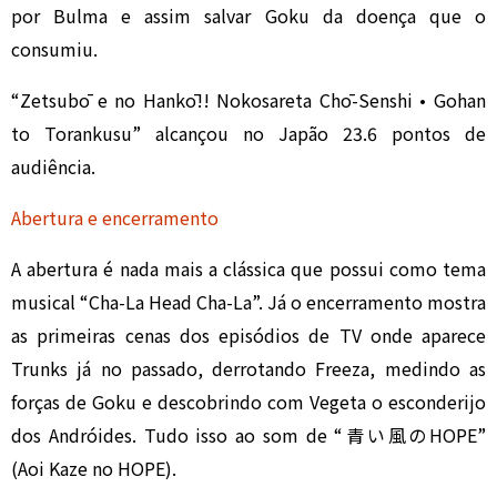
por Bulma e assim salvar Goku da doença que o
consumiu.
“Zetsubō e no Hankō!! Nokosareta Chō-Senshi • Gohan
to Torankusu” alcançou no Japão 23.6 pontos de
audiência.
Abertura e encerramento
A abertura é nada mais a clássica que possui como tema
musical “Cha-La Head Cha-La”. Já o encerramento mostra
as primeiras cenas dos episódios de TV onde aparece
Trunks já no passado, derrotando Freeza, medindo as
forças de Goku e descobrindo com Vegeta o esconderijo
dos Andróides. Tudo isso ao som de “青い風のHOPE”
(Aoi Kaze no HOPE).