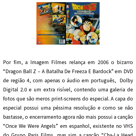
Por fim, a Imagem Filmes relança em 2006 o bizarro
“Dragon Ball Z – A Batalha De Freeza E Bardock” em DVD
de região 4, com apenas o áudio em português, Dolby
Digital 2.0 e um extra risível, contendo uma galeria de
fotos que são meros print-screens do especial. A capa do
especial possui uma péssima resolução e como se não
bastasse, o encerramento agora não mais possui a canção
“Once We Were Angels” em espanhol, existente no VHS
do Grupo Paris Films, mas sim a canção “Cha-La Head