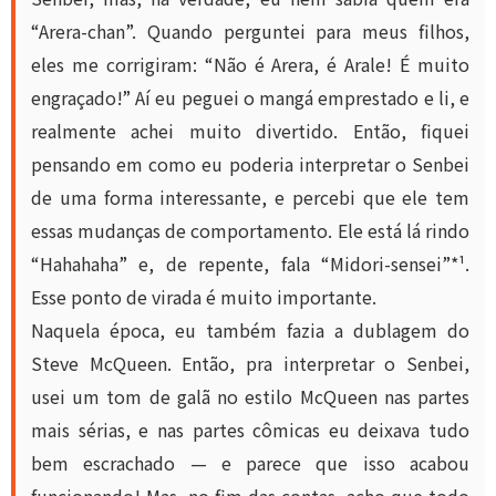
“Arera-chan”. Quando perguntei para meus filhos,
eles me corrigiram: “Não é Arera, é Arale! É muito
engraçado!” Aí eu peguei o mangá emprestado e li, e
realmente achei muito divertido. Então, fiquei
pensando em como eu poderia interpretar o Senbei
de uma forma interessante, e percebi que ele tem
essas mudanças de comportamento. Ele está lá rindo
“Hahahaha” e, de repente, fala “Midori-sensei”*¹.
Esse ponto de virada é muito importante.
Naquela época, eu também fazia a dublagem do
Steve McQueen. Então, pra interpretar o Senbei,
usei um tom de galã no estilo McQueen nas partes
mais sérias, e nas partes cômicas eu deixava tudo
bem escrachado — e parece que isso acabou
funcionando! Mas, no fim das contas, acho que todo