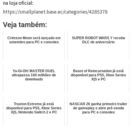
na loja oficial:
https://smallplanet.base.ec/categories/4285378
Veja também:
Crimson Moon será lançado em
SUPER ROBOT WARS Y recebe
setembro para PC e consoles
DLC de aniversário
Yu-Gi-Oh! MASTER DUEL
Beast of Reincarnation já está
ultrapassa 100 milhões de
disponível para PS5, Xbox Series
downloads
X|S e PC
Truxton Extreme já está
NASCAR 26 ganha primeiro trailer
disponível para PS5, Xbox Series
de gameplay e abre pré-venda
X|S, Nintendo Switch 2 e PC
para PC e consoles