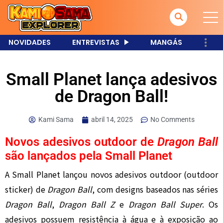
NOVIDADES
ENTREVISTAS
MANGÁS
Small Planet lança adesivos
de Dragon Ball!
Kami Sama
abril 14, 2025
No Comments
Novos adesivos outdoor de
Dragon Ball
são lançados pela Small Planet
A Small Planet lançou novos adesivos outdoor (outdoor
sticker) de
Dragon Ball
, com designs baseados nas séries
Dragon Ball
,
Dragon Ball Z
e
Dragon Ball Super
. Os
adesivos possuem resistência à água e à exposição ao