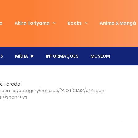
io
Akira Toriyama
Books
Anime & Mangá
S
MÍDIA
INFORMAÇÕES
MUSEUM
ro Harada
com.br/category/noticias/">NOTÍCIAS</a> <span
/i></span>
vs