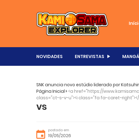
Iníc
NOVIDADES
ENTREVISTAS
MANGÁ
SNK anuncia novo estúdio liderado por Katsuhi
Página Inicial
<a href="https://www.kamisama.
class="ct-s-v-u"><i class="fa fa-caret-right"><
vs
postado em
19/05/2026