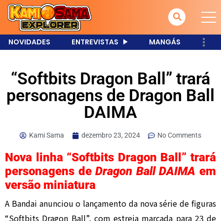
NOVIDADES
ENTREVISTAS
MANGÁS
“Softbits Dragon Ball” trará
personagens de Dragon Ball
DAIMA
Kami Sama
dezembro 23, 2024
No Comments
Nova linha “Softbits Dragon Ball” trará
personagens de
Dragon Ball DAIMA
em
versão miniatura
A Bandai anunciou o lançamento da nova série de figuras
“Softbits Dragon Ball”, com estreia marcada para 23 de