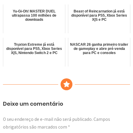
Yu-Gi-Oh! MASTER DUEL
Beast of Reincarnation já está
ultrapassa 100 milhões de
disponível para PS5, Xbox Series
downloads
X|S e PC
Truxton Extreme já está
NASCAR 26 ganha primeiro trailer
disponível para PS5, Xbox Series
de gameplay e abre pré-venda
X|S, Nintendo Switch 2 e PC
para PC e consoles
Deixe um comentário
O seu endereço de e-mail não será publicado.
Campos
obrigatórios são marcados com
*