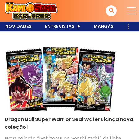
NOVIDADES
ENTREVISTAS
MANGÁS
Dragon Ball Super Warrior Seal Wafers lança nova
coleção!
Nova coleção “Gekitotsu no Senshi-tachi” da linha