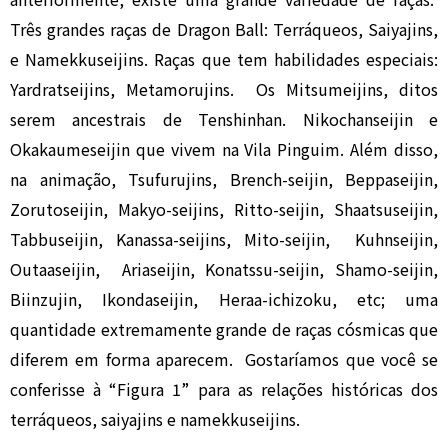
Três grandes raças de Dragon Ball: Terráqueos, Saiyajins,
e Namekkuseijins. Raças que tem habilidades especiais:
Yardratseijins, Metamorujins. Os Mitsumeijins, ditos
serem ancestrais de Tenshinhan. Nikochanseijin e
Okakaumeseijin que vivem na Vila Pinguim. Além disso,
na animação, Tsufurujins, Brench-seijin, Beppaseijin,
Zorutoseijin, Makyo-seijins, Ritto-seijin, Shaatsuseijin,
Tabbuseijin, Kanassa-seijins, Mito-seijin, Kuhnseijin,
Outaaseijin, Ariaseijin, Konatssu-seijin, Shamo-seijin,
Biinzujin, Ikondaseijin, Heraa-ichizoku, etc; uma
quantidade extremamente grande de raças cósmicas que
diferem em forma aparecem. Gostaríamos que você se
conferisse à “Figura 1” para as relações históricas dos
terráqueos, saiyajins e namekkuseijins.