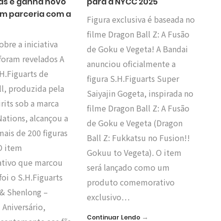
ras e ganha novo
para a NYCC 2025
em parceria com a
Figura exclusiva é baseada no
filme Dragon Ball Z: A Fusão
obre a iniciativa
de Goku e Vegeta! A Bandai
foram revelados A
anunciou oficialmente a
H.Figuarts de
figura S.H.Figuarts Super
l, produzida pela
Saiyajin Gogeta, inspirada no
rits sob a marca
filme Dragon Ball Z: A Fusão
ations, alcançou a
de Goku e Vegeta (Dragon
ais de 200 figuras
Ball Z: Fukkatsu no Fusion!!
O item
Gokuu to Vegeta). O item
tivo que marcou
será lançado como um
 foi o S.H.Figuarts
produto comemorativo
& Shenlong –
exclusivo…
 Aniversário,
→
Continuar Lendo