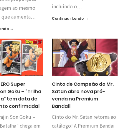
incluindo o…
nagem ao mesmo
 que aumenta…
→
Continuar Lendo
→
Lendo
ZERO Super
Cinto de Campeão do Mr.
Son Goku – “Trilha
Satan abre nova pré-
ha” tem data de
venda na Premium
to confirmada!
Bandai!
yajin Son Goku –
Cinto do Mr. Satan retorna ao
 Batalha” chega em
catálogo! A Premium Bandai