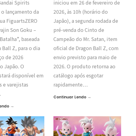
andai Spirits
iniciou em 26 de fevereiro de
 o lançamento da
2026, às 10h (horário do
tua FiguartsZERO
Japão), a segunda rodada de
yajin Son Goku –
pré-venda do Cinto de
 Batalha”, baseada
Campeão do Mr. Satan, item
Ball Z, para o dia
oficial de Dragon Ball Z, com
ço de 2026
envio previsto para maio de
no Japão. O
2026. O produto retorna ao
stará disponível em
catálogo após esgotar
as e varejistas
rapidamente…
…
→
Continuar Lendo
→
Lendo