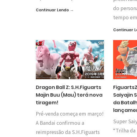
do perso
→
Continuar Lendo
tempo em
Continuar 
Dragon Ball Z: S.H.Figuarts
Figuarts
Majin Buu (Mau) terá nova
Saiyajin 
tiragem!
da Batal
lançamen
Pré-venda começa em março!
Super Sai
A Bandai confirmou a
“Trilha da
reimpressão da S.H.Figuarts