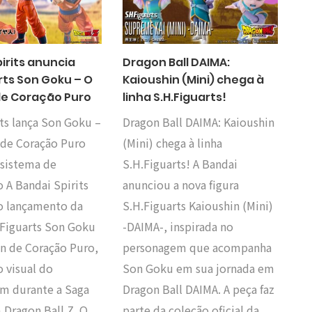
irits anuncia
Dragon Ball DAIMA:
rts Son Goku – O
Kaioushin (Mini) chega à
 de Coração Puro
linha S.H.Figuarts!
ts lança Son Goku –
Dragon Ball DAIMA: Kaioushin
 de Coração Puro
(Mini) chega à linha
sistema de
S.H.Figuarts! A Bandai
o A Bandai Spirits
anunciou a nova figura
o lançamento da
S.H.Figuarts Kaioushin (Mini)
.Figuarts Son Goku
-DAIMA-, inspirada no
in de Coração Puro,
personagem que acompanha
 visual do
Son Goku em sua jornada em
m durante a Saga
Dragon Ball DAIMA. A peça faz
 Dragon Ball Z. O
parte da coleção oficial da