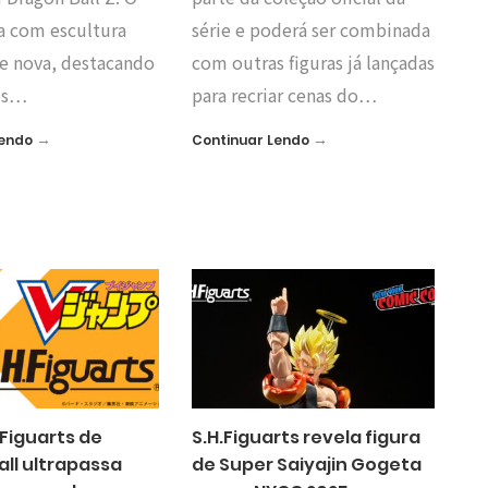
a com escultura
série e poderá ser combinada
e nova, destacando
com outras figuras já lançadas
es…
para recriar cenas do…
→
→
Lendo
Continuar Lendo
.Figuarts de
S.H.Figuarts revela figura
all ultrapassa
de Super Saiyajin Gogeta