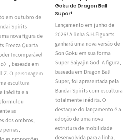
Goku de Dragon Ball
Super!
to em outubro de
Lançamento em junho de
ndai Spirits
2026! A linha S.H.Figuarts
uma nova figura de
ganhará uma nova versão de
ts Freeza Quarta
Son Goku em sua forma
der Incomparável
Super Saiyajin God. A figura,
so〉, baseada em
baseada em Dragon Ball
ll Z. O personagem
Super, foi apresentada pela
ma escultura
Bandai Spirits com escultura
 inédita e a
totalmente inédita. O
eformulou
destaque do lançamento é a
ente as
adoção de uma nova
ões dos ombros,
estrutura de mobilidade
 pernas,
desenvolvida para a linha,
do as proporções