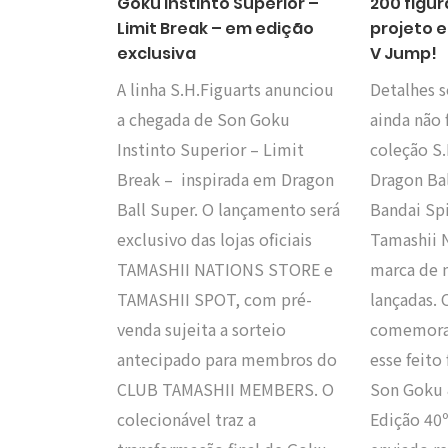
Goku Instinto Superior –
200 figu
Limit Break – em edição
projeto 
exclusiva
V Jump!
A linha S.H.Figuarts anunciou
Detalhes s
a chegada de Son Goku
ainda não 
Instinto Superior – Limit
coleção S.
Break – inspirada em Dragon
Dragon Bal
Ball Super. O lançamento será
Bandai Spi
exclusivo das lojas oficiais
Tamashii N
TAMASHII NATIONS STORE e
marca de m
TAMASHII SPOT, com pré-
lançadas. 
venda sujeita a sorteio
comemora
antecipado para membros do
esse feito
CLUB TAMASHII MEMBERS. O
Son Goku 
colecionável traz a
Edição 40º