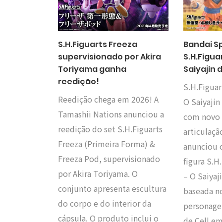
S.H.Figuarts Freeza
Bandai Sp
supervisionado por Akira
S.H.Figua
Toriyama ganha
Saiyajin
reedição!
S.H.Figuar
Reedição chega em 2026! A
O Saiyajin
Tamashii Nations anunciou a
com novo 
reedição do set S.H.Figuarts
articulaçã
Freeza (Primeira Forma) &
anunciou 
Freeza Pod, supervisionado
figura S.H
por Akira Toriyama. O
– O Saiyaj
conjunto apresenta escultura
baseada no
do corpo e do interior da
personage
cápsula. O produto inclui o
de Cell em