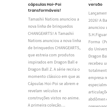
cápsulas Hoi-Poi
versão
transformáveis!
Lançamen
Tamashii Nations anunciou a
2026! A Ba
nova linha de brinquedos
anunciou 
CHANGEARTS! A Tamashii
S.H.Figuar
Nations anunciou a nova linha
Forma〈Po
de brinquedos CHANGEARTS,
do Univer
que estreia com produtos
Dragon Ba
inspirados em Dragon Ball e
recebeu u
Dragon Ball Z. A série recria o
totalmente
momento clássico em que as
empresa r
Cápsulas Hoi-Poi se abrem e
especialm
revelam veículos e
articulaç
construções vistos no anime.
abdômen e
A primeira coleção…
preservan