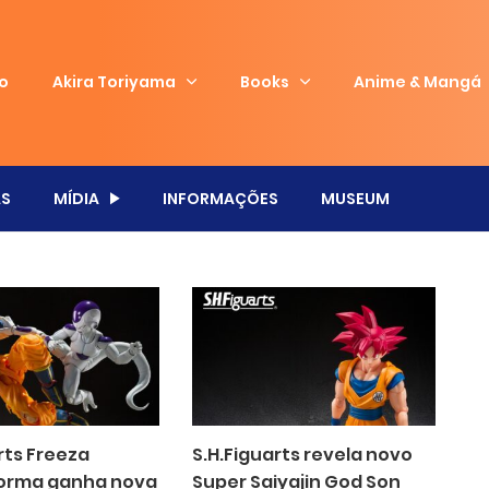
io
Akira Toriyama
Books
Anime & Mangá
S
MÍDIA
INFORMAÇÕES
MUSEUM
rts Freeza
S.H.Figuarts revela novo
orma ganha nova
Super Saiyajin God Son