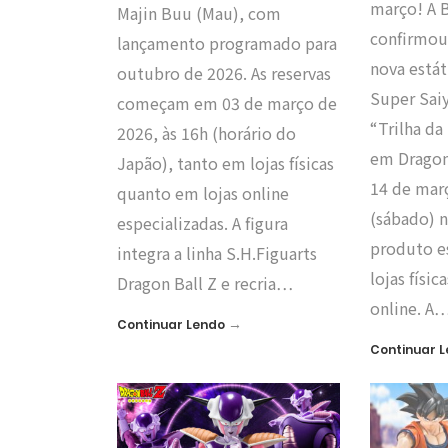
março! A B
Majin Buu (Mau), com
confirmou
lançamento programado para
nova está
outubro de 2026. As reservas
Super Sai
começam em 03 de março de
“Trilha da
2026, às 16h (horário do
em Dragon 
Japão), tanto em lojas físicas
14 de mar
quanto em lojas online
(sábado) 
especializadas. A figura
produto e
integra a linha S.H.Figuarts
lojas físic
Dragon Ball Z e recria…
online. A
→
Continuar Lendo
Continuar 