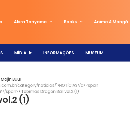
io
Akira Toriyama
Books
Anime & Mangá
S
MÍDIA
INFORMAÇÕES
MUSEUM
 Majin Buu!
com.br/category/noticias/">NOTÍCIAS</a> <span
/i></span>
Tobimas Dragon Ball vol.2 (1)
l.2 (1)