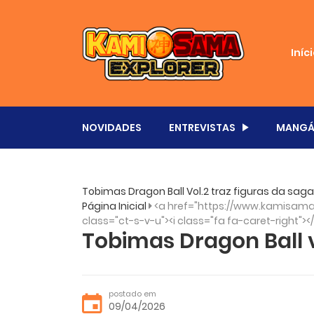
Iníc
NOVIDADES
ENTREVISTAS
MANGÁ
Tobimas Dragon Ball Vol.2 traz figuras da saga
Página Inicial
<a href="https://www.kamisama.
class="ct-s-v-u"><i class="fa fa-caret-right"><
Tobimas Dragon Ball vo
postado em
09/04/2026