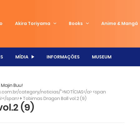
io
Akira Toriyama
Books
Anime & Mangá
S
MÍDIA
INFORMAÇÕES
MUSEUM
 Majin Buu!
com.br/category/noticias/">NOTÍCIAS</a> <span
/i></span>
Tobimas Dragon Ball vol.2 (9)
ol.2 (9)