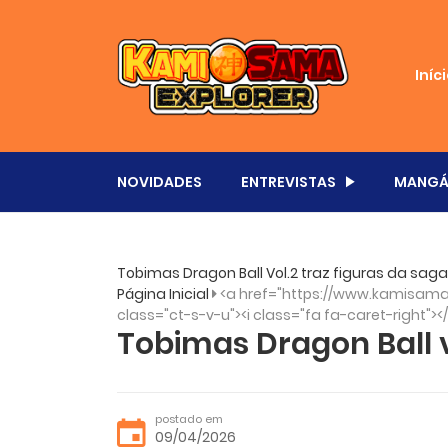
Iníc
NOVIDADES
ENTREVISTAS
MANGÁ
Tobimas Dragon Ball Vol.2 traz figuras da saga
Página Inicial
<a href="https://www.kamisama.
class="ct-s-v-u"><i class="fa fa-caret-right"><
Tobimas Dragon Ball v
postado em
09/04/2026