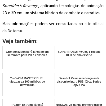
Shredder’s Revenge
, aplicando tecnologias de animação
2D e 3D em um sistema híbrido de combate e narrativa.
Mais informações podem ser consultadas no
site oficial
da Dotemu
.
Veja também:
Crimson Moon será lançado em
SUPER ROBOT WARS Y recebe
setembro para PC e consoles
DLC de aniversário
Yu-Gi-Oh! MASTER DUEL
Beast of Reincarnation já está
ultrapassa 100 milhões de
disponível para PS5, Xbox Series
downloads
X|S e PC
Truxton Extreme já está
NASCAR 26 ganha primeiro trailer