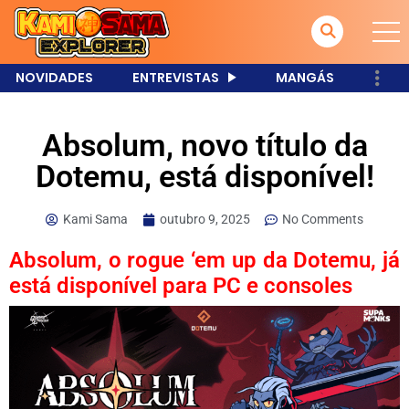
NOVIDADES
ENTREVISTAS
MANGÁS
Absolum, novo título da
Dotemu, está disponível!
Kami Sama
outubro 9, 2025
No Comments
Absolum, o rogue ‘em up da Dotemu, já
está disponível para PC e consoles