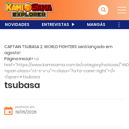
NOVIDADES
ENTREVISTAS
MANGÁS
CAPTAIN TSUBASA 2: WORLD FIGHTERS será lançado em
agosto!
Página Inicial
<a
href="https://www.kamisama.com.br/category/noticias/">NO
<span class="ct-s-v-u"><i class="fa fa-caret-right"></i>
</span>
tsubasa
tsubasa
postado em
19/05/2026