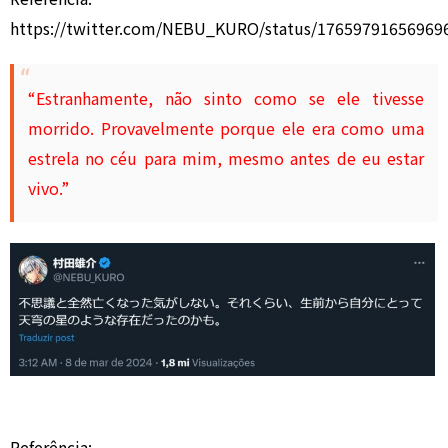
https://twitter.com/NEBU_KURO/status/17659791656969
“Estranhamente, não sinto como se ele tivesse
morrido. Provavelmente porque ele era como uma
estrela no céu para mim, mesmo antes de eu estar
vivo.”
Referência: