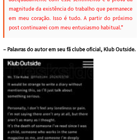
magnitude da existência do trabalho que permanece
em meu coração. Isso é tudo. A partir do próximo
post continuarei com meu entusiasmo habitual.”
– Palavras do autor em seu fã clube oficial, Klub Outside.