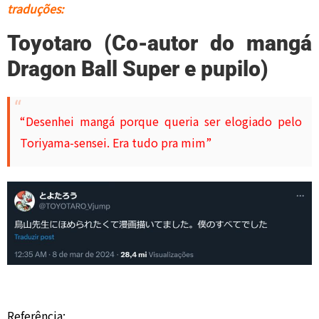
traduções:
Toyotaro (Co-autor do mangá
Dragon Ball Super e pupilo)
“Desenhei mangá porque queria ser elogiado pelo
Toriyama-sensei. Era tudo pra mim”
Referência: