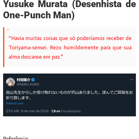
Yusuke Murata (Desenhista de
One-Punch Man)
“Havia muitas coisas que só poderíamos receber de
Toriyama-sensei. Rezo humildemente para que sua
alma descanse em paz.”
Referência: