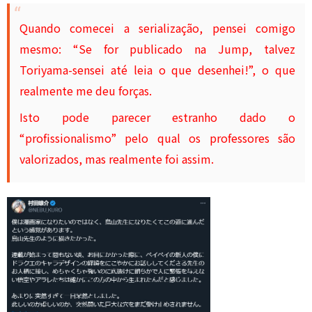
Quando comecei a serialização, pensei comigo
mesmo: “Se for publicado na Jump, talvez
Toriyama-sensei até leia o que desenhei!”, o que
realmente me deu forças.
Isto pode parecer estranho dado o
“profissionalismo” pelo qual os professores são
valorizados, mas realmente foi assim.