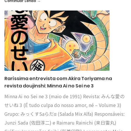
→
Continuar Lendo
Raríssima entrevista com Akira Toriyama na
revista doujinshi: Minna Ai no Sei ne 3
Minna Ai no Sei ne 3 (maio de 1991) Revista: みんな愛の
せいね 3 (É tudo culpa do nosso amor, né – Volume 3)
Grupo: みっくすSaらだα (Salada Mix Alfa) Responsáveis:
Junzi Sada (佐田淳二) e Raimaru Rainichi (来日雷丸)