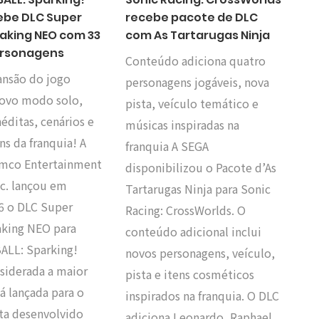
ebe DLC Super
recebe pacote de DLC
eaking NEO com 33
com As Tartarugas Ninja
ersonagens
Conteúdo adiciona quatro
ansão do jogo
personagens jogáveis, nova
novo modo solo,
pista, veículo temático e
néditas, cenários e
músicas inspiradas na
s da franquia! A
franquia A SEGA
mco Entertainment
disponibilizou o Pacote d’As
nc. lançou em
Tartarugas Ninja para Sonic
6 o DLC Super
Racing: CrossWorlds. O
aking NEO para
conteúdo adicional inclui
LL: Sparking!
novos personagens, veículo,
siderada a maior
pista e itens cosméticos
á lançada para o
inspirados na franquia. O DLC
uta desenvolvido
adiciona Leonardo, Raphael,