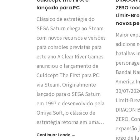
lançado para PC
ZERO rec
Limit-Br
Clássico de estratégia do
novos p
SEGA Saturn chega ao Steam
Maior exp
com novos recursos e versões
adiciona 
para consoles previstas para
batalhas i
este ano A Clear River Games
personagen
anunciou o lançamento de
Bandai Na
Culdcept The First para PC
America I
via Steam. Originalmente
30/07/202
lançado para o SEGA Saturn
Limit-Bre
em 1997 e desenvolvido pela
DRAGON BA
Omiya Soft, o clássico de
ZERO. Con
estratégia retorna em uma…
expansão j
→
Continuar Lendo
jogo de l