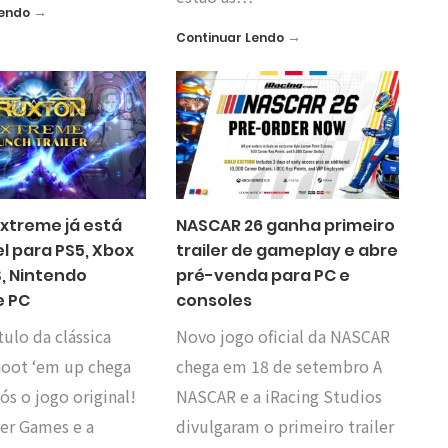
→
Lendo
→
Continuar Lendo
Extreme já está
NASCAR 26 ganha primeiro
l para PS5, Xbox
trailer de gameplay e abre
S, Nintendo
pré-venda para PC e
e PC
consoles
ulo da clássica
Novo jogo oficial da NASCAR
hoot ‘em up chega
chega em 18 de setembro A
ós o jogo original!
NASCAR e a iRacing Studios
ver Games e a
divulgaram o primeiro trailer