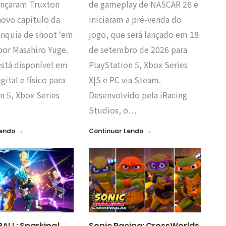
lançaram Truxton
de gameplay de NASCAR 26 e
novo capítulo da
iniciaram a pré-venda do
ranquia de shoot ‘em
jogo, que será lançado em 18
por Masahiro Yuge.
de setembro de 2026 para
está disponível em
PlayStation 5, Xbox Series
gital e físico para
X|S e PC via Steam.
n 5, Xbox Series
Desenvolvido pela iRacing
Studios, o…
→
→
Lendo
Continuar Lendo
ALL: Sparking!
Sonic Racing: CrossWorlds