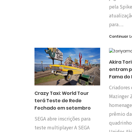
pela Spike
atualizaçã
para…
Continuar 
Akira To
entram pa
Fama do 
Criadores 
Crazy Taxi: World Tour
Mazinger 
terá Teste de Rede
homenagea
Fechado em setembro
prêmio da
SEGA abre inscrições para
quadrinho
teste multiplayer A SEGA
Unidos Ak