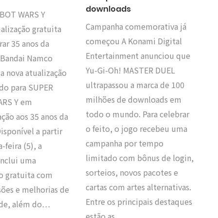
downloads
BOT WARS Y
Campanha comemorativa já
alização gratuita
começou A Konami Digital
rar 35 anos da
Entertainment anunciou que
A Bandai Namco
Yu-Gi-Oh! MASTER DUEL
a nova atualização
ultrapassou a marca de 100
do para SUPER
milhões de downloads em
RS Y em
todo o mundo. Para celebrar
ão aos 35 anos da
o feito, o jogo recebeu uma
Disponível a partir
campanha por tempo
-feira (5), a
limitado com bônus de login,
inclui uma
sorteios, novos pacotes e
o gratuita com
cartas com artes alternativas.
sões e melhorias de
Entre os principais destaques
ade, além do…
estão as…