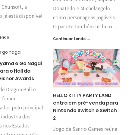
 Chunsoft, a
Donatello e Michelangelo
o já está disponível
como personagens jogáveis.
O pacote também inclui o…
→
Lendo
→
Continuar Lendo
riyama e Go Nagai
ra o Hall da
Eisner Awards
de Dragon Ball e
HELLO KITTY PARTY LAND
Z foram
entra em pré-venda para
dos pelo principal
Nintendo Switch e Switch
 indústria dos
2
s nos Estados
Jogo da Sanrio Games reúne
ira Toriyama e Go