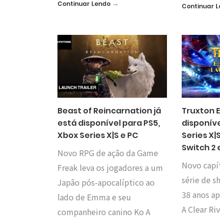
→
Continuar Lendo
Continuar 
Beast of Reincarnation já
Truxton 
está disponível para PS5,
disponíve
Xbox Series X|S e PC
Series X|
Switch 2 
Novo RPG de ação da Game
Novo capít
Freak leva os jogadores a um
série de s
Japão pós-apocalíptico ao
38 anos ap
lado de Emma e seu
A Clear Ri
companheiro canino Ko A