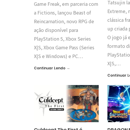
Tatsujin 
Game Freak, em parceria com
Extreme, 
a Fictions, lançou Beast of
clássica f
Reincarnation, novo RPG de
up criada 
ação disponível para
O jogo já 
PlayStation 5, Xbox Series
formato di
X|S, Xbox Game Pass (Series
PlayStatio
X|S e Windows) e PC…
X|S,…
→
Continuar Lendo
Continuar 
Culdcept The First é
DRAGON B