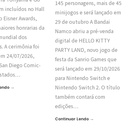
145 personagens, mais de 45
m incluídos no Hall
minijogos e será lançado em
o Eisner Awards,
29 de outubro A Bandai
aiores honrarias da
Namco abriu a pré-venda
 mundial dos
digital de HELLO KITTY
. A cerimônia foi
PARTY LAND, novo jogo de
 em 24/07/2026,
festa da Sanrio Games que
 San Diego Comic-
será lançado em 29/10/2026
Estados…
para Nintendo Switch e
Nintendo Switch 2. O título
→
Lendo
também contará com
edições…
→
Continuar Lendo