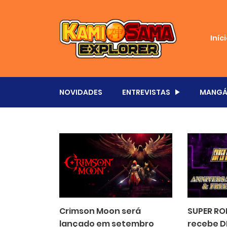
Iníc
NOVIDADES
ENTREVISTAS
MANGÁ
Crimson Moon será
SUPER RO
lançado em setembro
recebe D