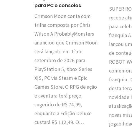
para PC e consoles
SUPER RO
Crimson Moon conta com
recebe atu
trilha composta por Chris
para celeb
Wilson A ProbablyMonsters
franquia 
anunciou que Crimson Moon
lançou um
será lançado em 1º de
de conteú
setembro de 2026 para
ROBOT WA
PlayStation 5, Xbox Series
comemoraç
X|S, PC via Steam e Epic
franquia. 
Games Store. O RPG de ação
desta terça
e aventura terá preço
novidade 
sugerido de R$ 74,99,
atualizaçã
enquanto a Edição Deluxe
novas mis
custará R$ 112,49. O…
jogabilid