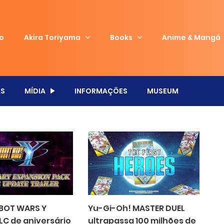
io
Akira Toriyama
Books
Anime & Mangá
S
MÍDIA
INFORMAÇÕES
MUSEUM
BOT WARS Y
Yu-Gi-Oh! MASTER DUEL
LC de aniversário
ultrapassa 100 milhões de