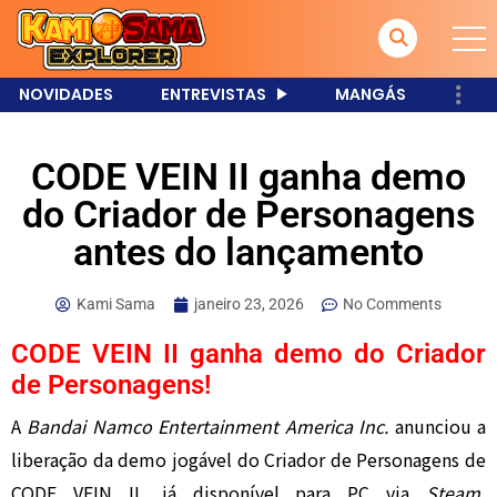
NOVIDADES
ENTREVISTAS
MANGÁS
CODE VEIN II ganha demo
do Criador de Personagens
antes do lançamento
Kami Sama
janeiro 23, 2026
No Comments
CODE VEIN II ganha demo do Criador
de Personagens!
A
Bandai Namco Entertainment America Inc.
anunciou a
liberação da demo jogável do Criador de Personagens de
CODE VEIN II, já disponível para PC via
Steam
,