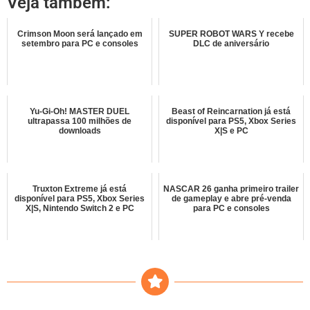
Veja também:
Crimson Moon será lançado em
SUPER ROBOT WARS Y recebe
setembro para PC e consoles
DLC de aniversário
Yu-Gi-Oh! MASTER DUEL
Beast of Reincarnation já está
ultrapassa 100 milhões de
disponível para PS5, Xbox Series
downloads
X|S e PC
Truxton Extreme já está
NASCAR 26 ganha primeiro trailer
disponível para PS5, Xbox Series
de gameplay e abre pré-venda
X|S, Nintendo Switch 2 e PC
para PC e consoles